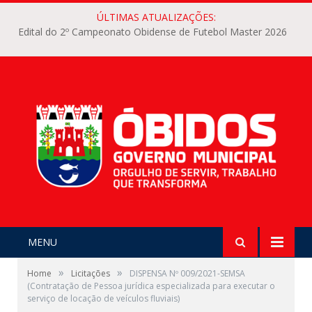
ÚLTIMAS ATUALIZAÇÕES:
Edital do 2º Campeonato Obidense de Futebol Master 2026
MENU
»
»
Home
Licitações
DISPENSA Nº 009/2021-SEMSA
(Contratação de Pessoa jurídica especializada para executar o
serviço de locação de veículos fluviais)