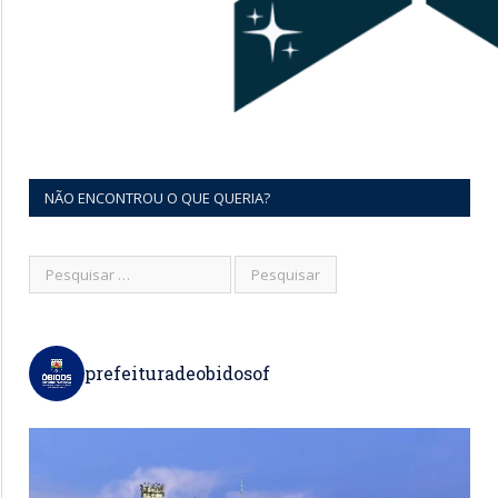
NÃO ENCONTROU O QUE QUERIA?
prefeituradeobidosof