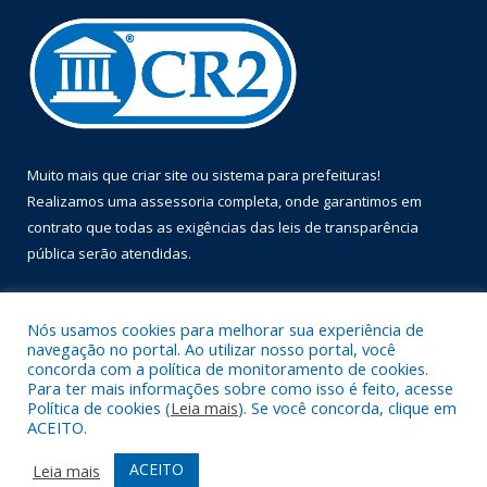
Muito mais que
criar site
ou
sistema para prefeituras
!
Realizamos uma
assessoria
completa, onde garantimos em
contrato que todas as exigências das
leis de transparência
pública
serão atendidas.
Conheça o
PNTP
e o
Radar da Transparência Pública
Nós usamos cookies para melhorar sua experiência de
navegação no portal. Ao utilizar nosso portal, você
concorda com a política de monitoramento de cookies.
Para ter mais informações sobre como isso é feito, acesse
Política de cookies (
Leia mais
). Se você concorda, clique em
Todos os direitos reservados a Prefeitura Municipal de Óbidos.
ACEITO.
Mapa do Site
Acessar Área Administrativa
ACEITO
Leia mais