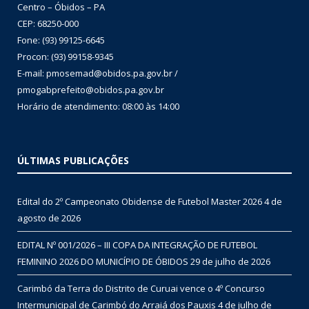
Centro – Óbidos – PA
CEP: 68250-000
Fone: (93) 99125-6645
Procon: (93) 99158-9345
E-mail: pmosemad@obidos.pa.gov.br /
pmogabprefeito@obidos.pa.gov.br
Horário de atendimento: 08:00 às 14:00
ÚLTIMAS PUBLICAÇÕES
Edital do 2º Campeonato Obidense de Futebol Master 2026
4 de
agosto de 2026
EDITAL Nº 001/2026 – III COPA DA INTEGRAÇÃO DE FUTEBOL
FEMININO 2026 DO MUNICÍPIO DE ÓBIDOS
29 de julho de 2026
Carimbó da Terra do Distrito de Curuai vence o 4º Concurso
Intermunicipal de Carimbó do Arraiá dos Pauxis
4 de julho de