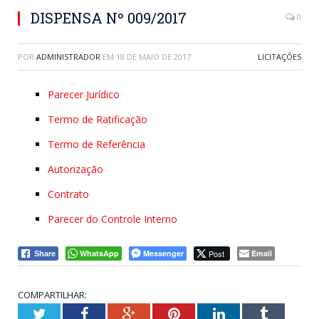
DISPENSA Nº 009/2017
0
POR
ADMINISTRADOR
EM
18 DE MAIO DE 2017
LICITAÇÕES
Parecer Jurídico
Termo de Ratificação
Termo de Referência
Autorização
Contrato
Parecer do Controle Interno
WhatsApp
Messenger
Post
Email
Share
COMPARTILHAR:
Twitter
Facebook
Google+
Pinterest
LinkedIn
Tumblr