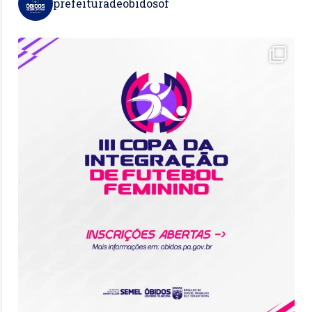
prefeituradeobidosof