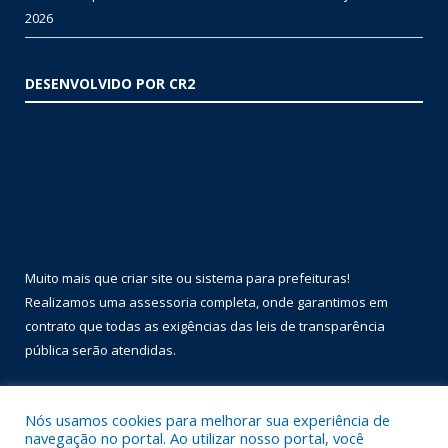
2026
DESENVOLVIDO POR CR2
Muito mais que
criar site
ou
sistema para prefeituras
!
Realizamos uma
assessoria
completa, onde garantimos em
contrato que todas as exigências das
leis de transparência
pública
serão atendidas.
Conheça o
PNTP
e o
Radar da Transparência Pública
Nós usamos cookies para melhorar sua experiência de
navegação no portal. Ao utilizar nosso portal, você