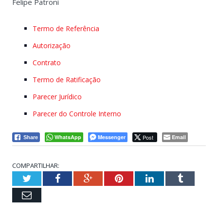
Felipe Patroni
Termo de Referência
Autorização
Contrato
Termo de Ratificação
Parecer Jurídico
Parecer do Controle Interno
WhatsApp
Messenger
Post
Email
Share
COMPARTILHAR:
Twitter
Facebook
Google+
Pinterest
LinkedIn
Tumblr
Email