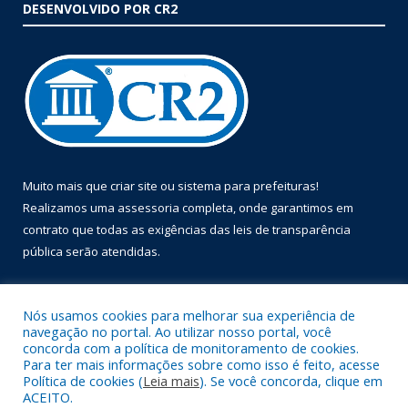
DESENVOLVIDO POR CR2
Muito mais que
criar site
ou
sistema para prefeituras
!
Realizamos uma
assessoria
completa, onde garantimos em
contrato que todas as exigências das
leis de transparência
pública
serão atendidas.
Conheça o
PNTP
e o
Radar da Transparência Pública
Nós usamos cookies para melhorar sua experiência de
navegação no portal. Ao utilizar nosso portal, você
concorda com a política de monitoramento de cookies.
Para ter mais informações sobre como isso é feito, acesse
Política de cookies (
Leia mais
). Se você concorda, clique em
Todos os direitos reservados a Prefeitura Municipal de Óbidos.
ACEITO.