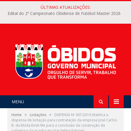
ÚLTIMAS ATUALIZAÇÕES:
Edital do 2º Campeonato Obidense de Futebol Master 2026
MENU
»
»
Home
Licitações
DISPENSA Nº 007/2019 (Ratifica a
dispensa de licitação para contratação da empresa José Carlos
B. da Moda Eireli-Me para a conclusão da construção da
cobertura da quadra escolar Felipe Patroni)