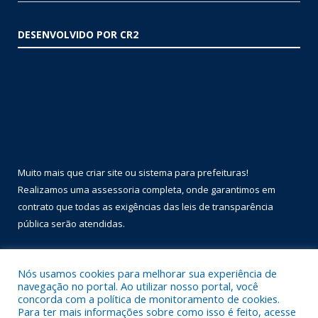
DESENVOLVIDO POR CR2
Muito mais que
criar site
ou
sistema para prefeituras
!
Realizamos uma
assessoria
completa, onde garantimos em
contrato que todas as exigências das
leis de transparência
pública
serão atendidas.
Conheça o
PNTP
e o
Radar da Transparência Pública
Nós usamos cookies para melhorar sua experiência de
navegação no portal. Ao utilizar nosso portal, você
concorda com a política de monitoramento de cookies.
Para ter mais informações sobre como isso é feito, acesse