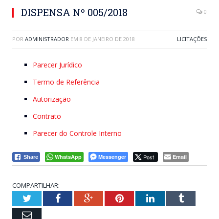
DISPENSA Nº 005/2018
0
POR
ADMINISTRADOR
EM
8 DE JANEIRO DE 2018
LICITAÇÕES
Parecer Jurídico
Termo de Referência
Autorização
Contrato
Parecer do Controle Interno
WhatsApp
Messenger
Post
Email
Share
COMPARTILHAR:
Twitter
Facebook
Google+
Pinterest
LinkedIn
Tumblr
Email