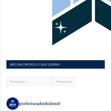
NÃO ENCONTROU O QUE QUERIA?
prefeituradeobidosof