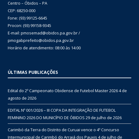
Centro – Óbidos – PA
CEP: 68250-000
Fone: (93) 99125-6645
Procon: (93) 99158-9345
E-mail: pmosemad@obidos.pa.gov.br /
pmogabprefeito@obidos.pa.gov.br
Horário de atendimento: 08:00 às 14:00
ÚLTIMAS PUBLICAÇÕES
Edital do 2º Campeonato Obidense de Futebol Master 2026
4 de
agosto de 2026
EDITAL Nº 001/2026 – III COPA DA INTEGRAÇÃO DE FUTEBOL
FEMININO 2026 DO MUNICÍPIO DE ÓBIDOS
29 de julho de 2026
Carimbó da Terra do Distrito de Curuai vence o 4º Concurso
Intermunicipal de Carimbó do Arraiá dos Pauxis
4 de julho de