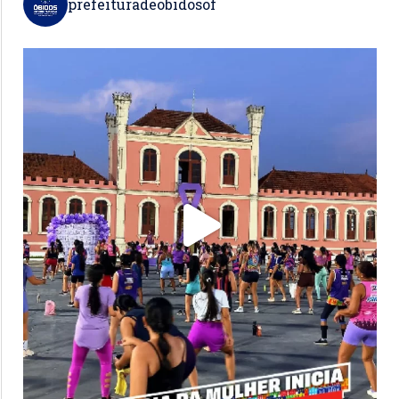
prefeituradeobidosof