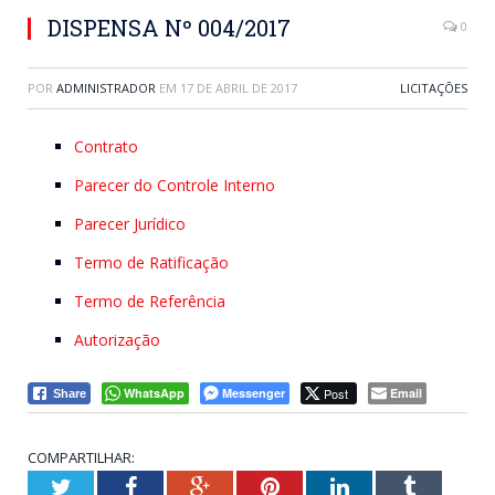
DISPENSA Nº 004/2017
0
POR
ADMINISTRADOR
EM
17 DE ABRIL DE 2017
LICITAÇÕES
Contrato
Parecer do Controle Interno
Parecer Jurídico
Termo de Ratificação
Termo de Referência
Autorização
WhatsApp
Messenger
Post
Email
Share
COMPARTILHAR:
Twitter
Facebook
Google+
Pinterest
LinkedIn
Tumblr