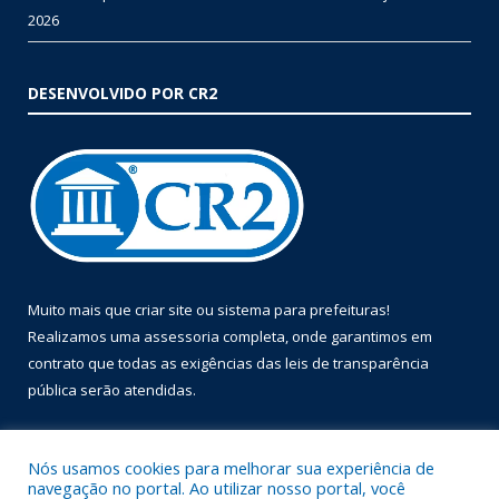
2026
DESENVOLVIDO POR CR2
Muito mais que
criar site
ou
sistema para prefeituras
!
Realizamos uma
assessoria
completa, onde garantimos em
contrato que todas as exigências das
leis de transparência
pública
serão atendidas.
Conheça o
PNTP
e o
Radar da Transparência Pública
Nós usamos cookies para melhorar sua experiência de
navegação no portal. Ao utilizar nosso portal, você