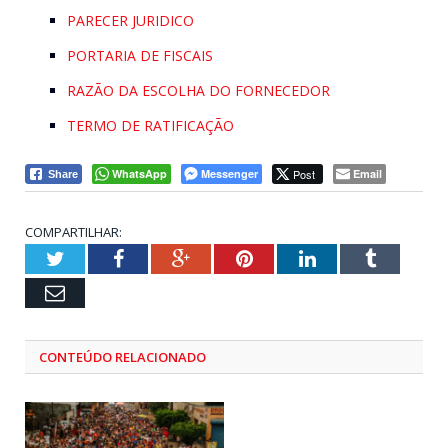
PARECER JURIDICO
PORTARIA DE FISCAIS
RAZÃO DA ESCOLHA DO FORNECEDOR
TERMO DE RATIFICAÇÃO
WhatsApp
Messenger
Post
Email
Share
COMPARTILHAR:
Twitter
Facebook
Google+
Pinterest
LinkedIn
Tumblr
Email
CONTEÚDO RELACIONADO