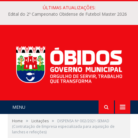
ÚLTIMAS ATUALIZAÇÕES:
Edital do 2º Campeonato Obidense de Futebol Master 2026
MENU
»
»
Home
Licitações
DISPENSA Nº 002/2021-SEMAD
(Contratação de Empresa especializada para aquisição de
lanches e refeições)