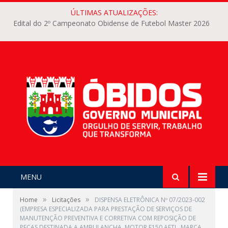
ÚLTIMAS ATUALIZAÇÕES:
Edital do 2º Campeonato Obidense de Futebol Master 2026
MENU
»
»
Home
Licitações
DISPENSA ELETRÔNICA Nº 07/2023-002
(EMPRESA ESPECIALIZADA PARA PRESTAÇÃO DE SERVIÇOS DE
MANUTENÇÃO PREVENTIVA E CORRETIVA COM REPOSIÇÃO DE
PEÇAS DESTINADA A AMBULANCHA, MOTOR F150 AETL, MARCA