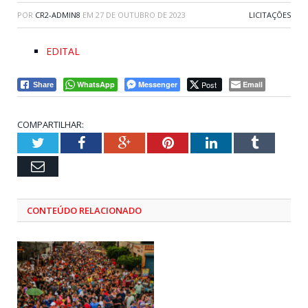
POR
CR2-ADMIN8
EM
27 DE OUTUBRO DE 2023
LICITAÇÕES
EDITAL
WhatsApp
Messenger
Post
Email
Share
COMPARTILHAR:
Twitter
Facebook
Google+
Pinterest
LinkedIn
Tumblr
Email
CONTEÚDO RELACIONADO