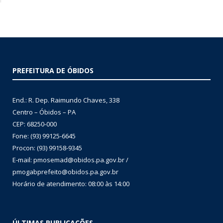
PREFEITURA DE ÓBIDOS
End.: R. Dep. Raimundo Chaves, 338
Centro – Óbidos – PA
CEP: 68250-000
Fone: (93) 99125-6645
Procon: (93) 99158-9345
E-mail: pmosemad@obidos.pa.gov.br /
pmogabprefeito@obidos.pa.gov.br
Horário de atendimento: 08:00 às 14:00
ÚLTIMAS PUBLICAÇÕES