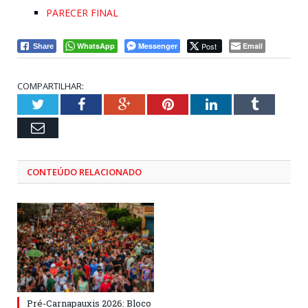
PARECER FINAL
WhatsApp
Messenger
Post
Email
Share
COMPARTILHAR:
Twitter
Facebook
Google+
Pinterest
LinkedIn
Tumblr
Email
CONTEÚDO RELACIONADO
Pré-Carnapauxis 2026: Bloco