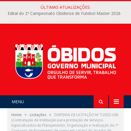
ÚLTIMAS ATUALIZAÇÕES:
Edital do 2º Campeonato Obidense de Futebol Master 2026
MENU
»
»
Home
Licitações
DISPENSA DE LICITAÇÃO Nº 7/2022-045
(Contratação de Instituição para prestação de Serviços
Especializados de Planejamento, Organização e realização do 7º
Concurso de Provimento de vagas em cargos do quadro de