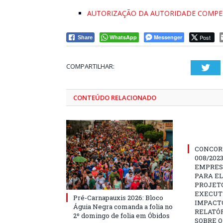
AUTORIZAÇÃO DA AUTORIDADE COMPE
WhatsApp
Messenger
Post
Share
COMPARTILHAR:
Twi
CONTEÚDO RELACIONADO
CONCOR
008/202
EMPRES
PARA E
PROJETO
EXECUTI
Pré-Carnapauxis 2026: Bloco
IMPACT
Águia Negra comanda a folia no
RELATÓR
2º domingo de folia em Óbidos
SOBRE O