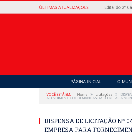
ÚLTIMAS ATUALIZAÇÕES:
Edital do 2º 
PÁGINA INICIAL
O MUNI
»
»
VOCÊ ESTÁ EM:
Home
Licitações
DISPE
ATENDIMENTO DE DEMANDAS DA SECRETARIA MUN
DISPENSA DE LICITAÇÃO Nº 0
EMPRESA PARA FORNECIMEN