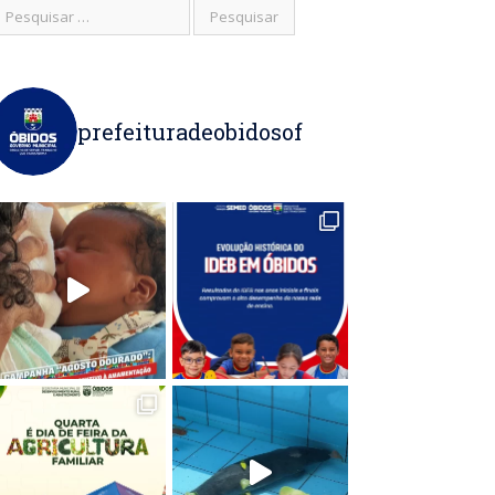
prefeituradeobidosof