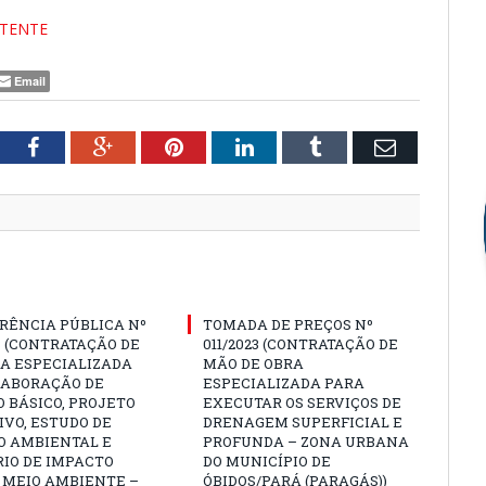
TENTE
Email
tter
Facebook
Google+
Pinterest
LinkedIn
Tumblr
Email
RÊNCIA PÚBLICA Nº
TOMADA DE PREÇOS Nº
3 (CONTRATAÇÃO DE
011/2023 (CONTRATAÇÃO DE
A ESPECIALIZADA
MÃO DE OBRA
LABORAÇÃO DE
ESPECIALIZADA PARA
 BÁSICO, PROJETO
EXECUTAR OS SERVIÇOS DE
VO, ESTUDO DE
DRENAGEM SUPERFICIAL E
O AMBIENTAL E
PROFUNDA – ZONA URBANA
IO DE IMPACTO
DO MUNICÍPIO DE
 MEIO AMBIENTE –
ÓBIDOS/PARÁ (PARAGÁS))