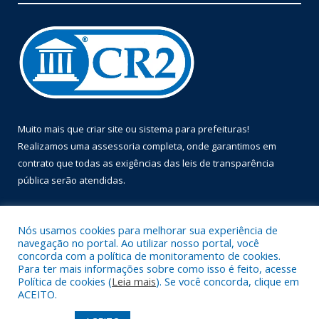
Muito mais que
criar site
ou
sistema para prefeituras
!
Realizamos uma
assessoria
completa, onde garantimos em
contrato que todas as exigências das
leis de transparência
pública
serão atendidas.
Conheça o
PNTP
e o
Radar da Transparência Pública
Nós usamos cookies para melhorar sua experiência de
navegação no portal. Ao utilizar nosso portal, você
concorda com a política de monitoramento de cookies.
Para ter mais informações sobre como isso é feito, acesse
Política de cookies (
Leia mais
). Se você concorda, clique em
Todos os direitos reservados a Prefeitura Municipal de Óbidos.
ACEITO.