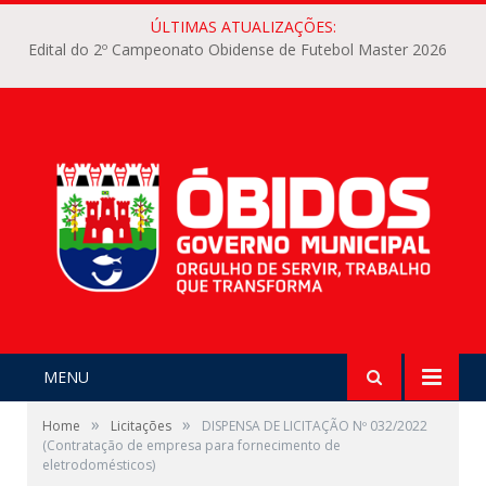
ÚLTIMAS ATUALIZAÇÕES:
Edital do 2º Campeonato Obidense de Futebol Master 2026
MENU
»
»
Home
Licitações
DISPENSA DE LICITAÇÃO Nº 032/2022
(Contratação de empresa para fornecimento de
eletrodomésticos)