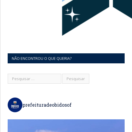
NÃO ENCONTROU O QUE QUERIA?
prefeituradeobidosof