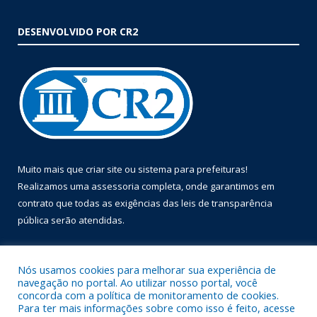
DESENVOLVIDO POR CR2
Muito mais que
criar site
ou
sistema para prefeituras
!
Realizamos uma
assessoria
completa, onde garantimos em
contrato que todas as exigências das
leis de transparência
pública
serão atendidas.
Conheça o
PNTP
e o
Radar da Transparência Pública
Nós usamos cookies para melhorar sua experiência de
navegação no portal. Ao utilizar nosso portal, você
concorda com a política de monitoramento de cookies.
Para ter mais informações sobre como isso é feito, acesse