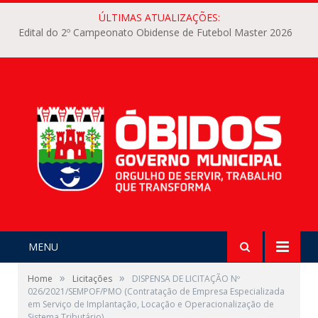
ÚLTIMAS ATUALIZAÇÕES:
Edital do 2º Campeonato Obidense de Futebol Master 2026
MENU
»
»
Home
Licitações
DISPENSA DE LICITAÇÃO Nº
026/2021/SEMPOF/PMO (Contratação de Empresa Especializada
em Serviço de Implantação, Locação e Operacionalização de
Sistema Tributário)