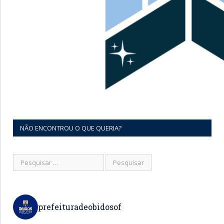
NÃO ENCONTROU O QUE QUERIA?
prefeituradeobidosof