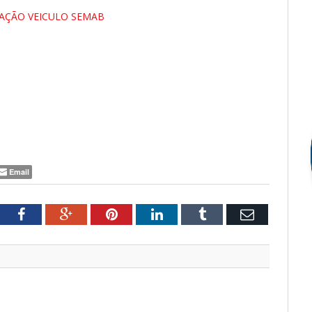
CAÇÃO VEICULO SEMAB
Email
tter
Facebook
Google+
Pinterest
LinkedIn
Tumblr
Email