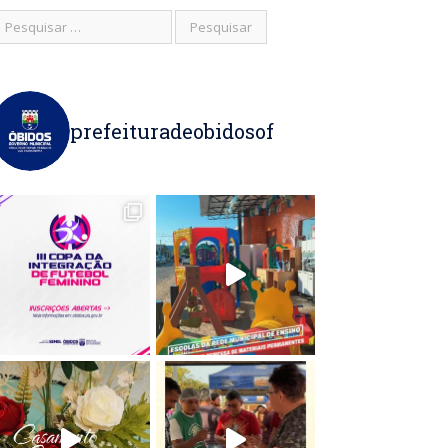
prefeituradeobidosof