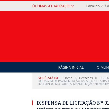
ÚLTIMAS ATUALIZAÇÕES:
Edital do 2º 
PÁGINA INICIAL
O MUNI
»
»
VOCÊ ESTÁ EM:
Home
Licitações
DISPEN
RODAGEM EM PAVIMENTAÇÃO ASFÁLTICA E ESTRADA
INCLUINDO MOTORISTA, MANUTENÇÃO PREVENTIVA
DISPENSA DE LICITAÇÃO Nº 0