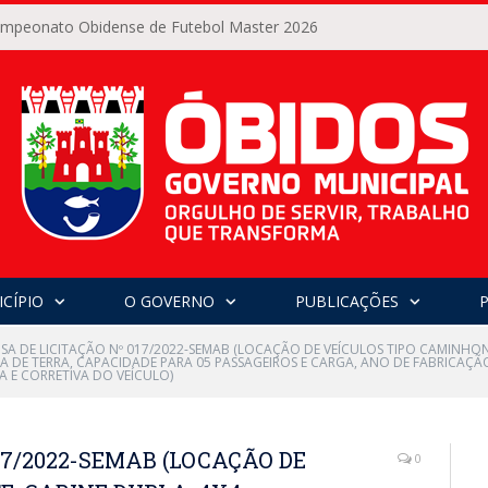
Campeonato Obidense de Futebol Master 2026
CÍPIO
O GOVERNO
PUBLICAÇÕES
SA DE LICITAÇÃO Nº 017/2022-SEMAB (LOCAÇÃO DE VEÍCULOS TIPO CAMINHON
 DE TERRA, CAPACIDADE PARA 05 PASSAGEIROS E CARGA, ANO DE FABRICAÇÃO
 E CORRETIVA DO VEÍCULO)
17/2022-SEMAB (LOCAÇÃO DE
0