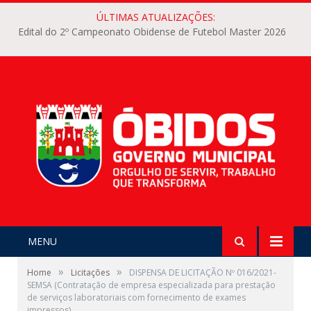
ÚLTIMAS ATUALIZAÇÕES:
Edital do 2º Campeonato Obidense de Futebol Master 2026
MENU
»
»
Home
Licitações
DISPENSA DE LICITAÇÃO Nº 016/2021-
SEMSA (Contratação de empresa especializada para prestação
de serviços laboratoriais com fornecimento de exames
impressos)