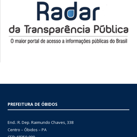
PREFEITURA DE ÓBIDOS
End.: R. Dep. Raimundo Chaves, 338
Centro – Óbidos – PA