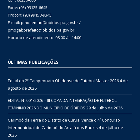
CEP: 68250-000
Fone: (93) 99125-6645
Procon: (93) 99158-9345
E-mail: pmosemad@obidos.pa.gov.br /
pmogabprefeito@obidos.pa.gov.br
Horário de atendimento: 08:00 às 14:00
ÚLTIMAS PUBLICAÇÕES
Edital do 2º Campeonato Obidense de Futebol Master 2026
4 de
agosto de 2026
EDITAL Nº 001/2026 – III COPA DA INTEGRAÇÃO DE FUTEBOL
FEMININO 2026 DO MUNICÍPIO DE ÓBIDOS
29 de julho de 2026
Carimbó da Terra do Distrito de Curuai vence o 4º Concurso
Intermunicipal de Carimbó do Arraiá dos Pauxis
4 de julho de
2026