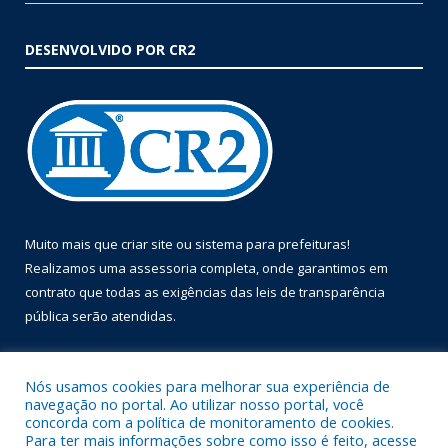
DESENVOLVIDO POR CR2
Muito mais que
criar site
ou
sistema para prefeituras
!
Realizamos uma
assessoria
completa, onde garantimos em
contrato que todas as exigências das
leis de transparência
pública
serão atendidas.
Conheça o
PNTP
e o
Radar da Transparência Pública
Nós usamos cookies para melhorar sua experiência de
navegação no portal. Ao utilizar nosso portal, você
concorda com a política de monitoramento de cookies.
Para ter mais informações sobre como isso é feito, acesse