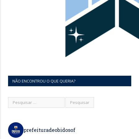
NÃO ENCONTROU O QUE QUERIA?
prefeituradeobidosof