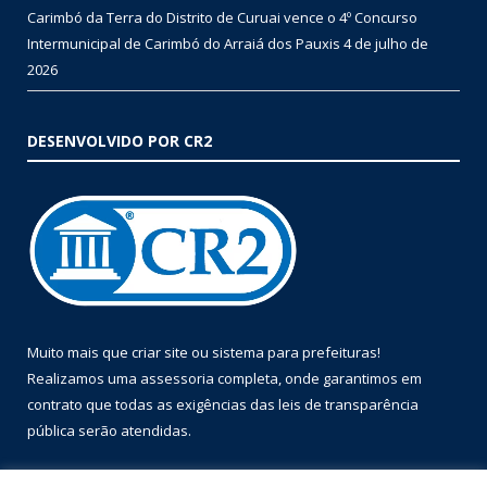
Carimbó da Terra do Distrito de Curuai vence o 4º Concurso
Intermunicipal de Carimbó do Arraiá dos Pauxis
4 de julho de
2026
DESENVOLVIDO POR CR2
Muito mais que
criar site
ou
sistema para prefeituras
!
Realizamos uma
assessoria
completa, onde garantimos em
contrato que todas as exigências das
leis de transparência
pública
serão atendidas.
Conheça o
PNTP
e o
Radar da Transparência Pública