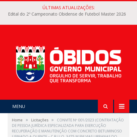
ÚLTIMAS ATUALIZAÇÕES:
Edital do 2º Campeonato Obidense de Futebol Master 2026
MENU
»
»
Home
Licitações
CONVITE Nº 001/2023 (CONTRATAÇÃO
DE PESSOA JURÍDICA ESPECIALIZADA PARA EXERCUÇÃO
RECUPERAÇÃO E MANUTENÇÃO COM CONCRETO BETUMINOSO
USINADO A QUENTE – C.B.U.Q, 3475 M EM VIAS URBANAS DO