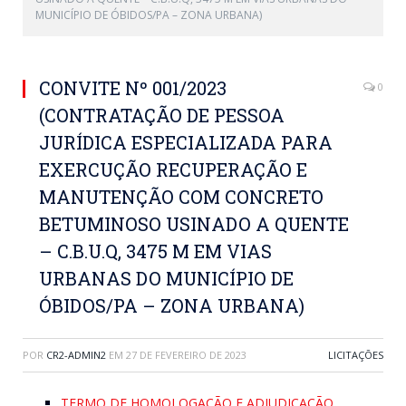
MUNICÍPIO DE ÓBIDOS/PA – ZONA URBANA)
CONVITE Nº 001/2023
0
(CONTRATAÇÃO DE PESSOA
JURÍDICA ESPECIALIZADA PARA
EXERCUÇÃO RECUPERAÇÃO E
MANUTENÇÃO COM CONCRETO
BETUMINOSO USINADO A QUENTE
– C.B.U.Q, 3475 M EM VIAS
URBANAS DO MUNICÍPIO DE
ÓBIDOS/PA – ZONA URBANA)
POR
CR2-ADMIN2
EM
27 DE FEVEREIRO DE 2023
LICITAÇÕES
TERMO DE HOMOLOGAÇÃO E ADJUDICAÇÃO