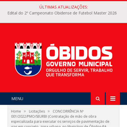
ÚLTIMAS ATUALIZAÇÕES:
Edital do 2º Campeonato Obidense de Futebol Master 2026
MENU
»
»
Home
Licitações
CONCORRÊNCIA Nº
001/2022/PMO/SEURBI (Contratação de mão de obra
especializada para executar os serviços de pavimentação de
vias em concreto, zona urbana, no Município de Óbidos-PA,