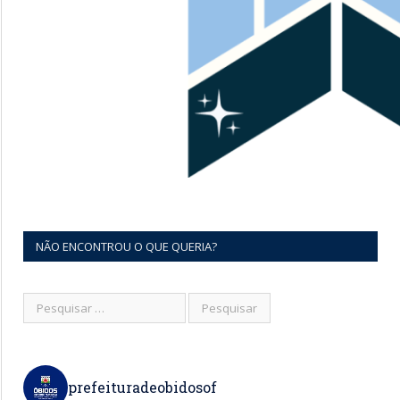
NÃO ENCONTROU O QUE QUERIA?
prefeituradeobidosof