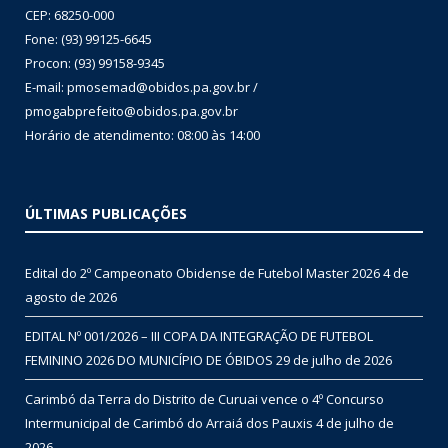
CEP: 68250-000
Fone: (93) 99125-6645
Procon: (93) 99158-9345
E-mail: pmosemad@obidos.pa.gov.br /
pmogabprefeito@obidos.pa.gov.br
Horário de atendimento: 08:00 às 14:00
ÚLTIMAS PUBLICAÇÕES
Edital do 2º Campeonato Obidense de Futebol Master 2026
4 de
agosto de 2026
EDITAL Nº 001/2026 – III COPA DA INTEGRAÇÃO DE FUTEBOL
FEMININO 2026 DO MUNICÍPIO DE ÓBIDOS
29 de julho de 2026
Carimbó da Terra do Distrito de Curuai vence o 4º Concurso
Intermunicipal de Carimbó do Arraiá dos Pauxis
4 de julho de
2026