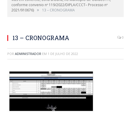
conforme convenio nº 119/2022/DIPLA/CCCT– Processo nº
»
2021/910676)
13 – CRONOGRAMA
13 – CRONOGRAMA
0
POR
ADMINISTRADOR
EM
1 DE JULHO DE 2022