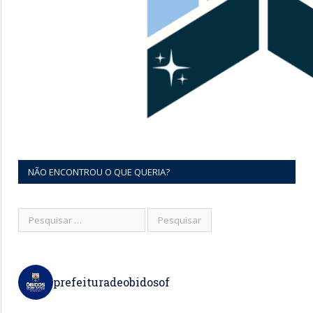
NÃO ENCONTROU O QUE QUERIA?
prefeituradeobidosof