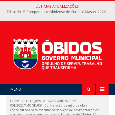
ÚLTIMAS ATUALIZAÇÕES:
Edital do 2º Campeonato Obidense de Futebol Master 2026
MENU
»
»
Home
Licitações
CONCORRÊNCIA Nº
001/2022/PMO/SEURBI (Contratação de mão de obra
especializada para executar os serviços de pavimentação de
vias em concreto, zona urbana, no Município de Óbidos-PA,