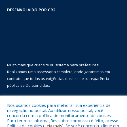
DESENVOLVIDO POR CR2
Muito mais que
criar site
ou
sistema para prefeituras
!
Realizamos uma
assessoria
completa, onde garantimos em
contrato que todas as exigências das
leis de transparência
pública
serão atendidas.
Conheça o
PNTP
e o
Radar da Transparência Pública
Nós usamos cookies para melhorar sua experiência de
navegação no portal. Ao utilizar nosso portal, você
concorda com a política de monitoramento de cookies.
Para ter mais informações sobre como isso é feito, acesse
Política de cookies (
Leia mais
). Se você concorda, clique em