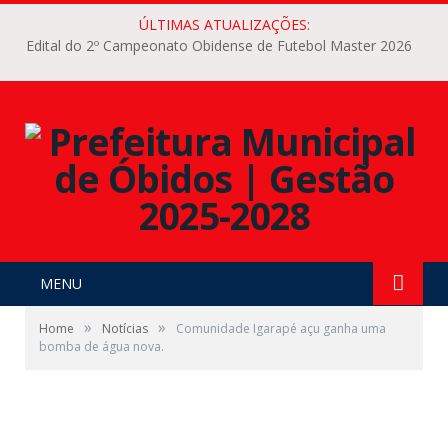
ÚLTIMAS ATUALIZAÇÕES:
Edital do 2º Campeonato Obidense de Futebol Master 2026
MENU
»
»
Home
Notícias
Comunidade Igarapé açu ganha uma
bomba de água nova.