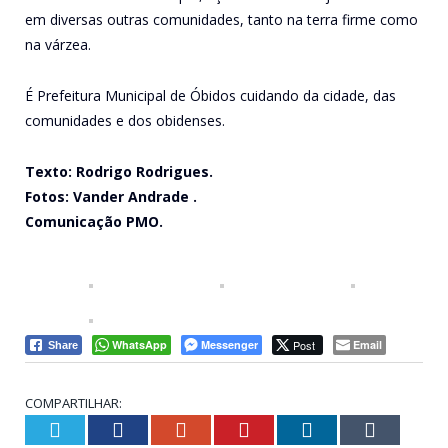
em diversas outras comunidades, tanto na terra firme como
na várzea.
É Prefeitura Municipal de Óbidos cuidando da cidade, das
comunidades e dos obidenses.
Texto: Rodrigo Rodrigues.
Fotos: Vander Andrade .
Comunicação PMO.
WhatsApp
Messenger
Post
Email
Share
COMPARTILHAR:
Twitter
Facebook
Google+
Pinterest
LinkedIn
Tumblr