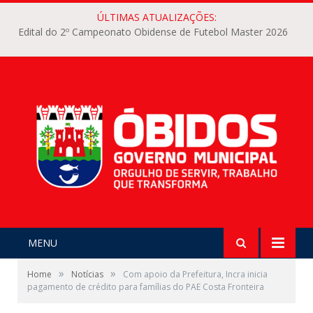
ÚLTIMAS ATUALIZAÇÕES:
Edital do 2º Campeonato Obidense de Futebol Master 2026
MENU
»
»
Home
Notícias
Com apoio da Prefeitura, Incra inicia
pagamento de crédito para famílias do PAE Costa Fronteira