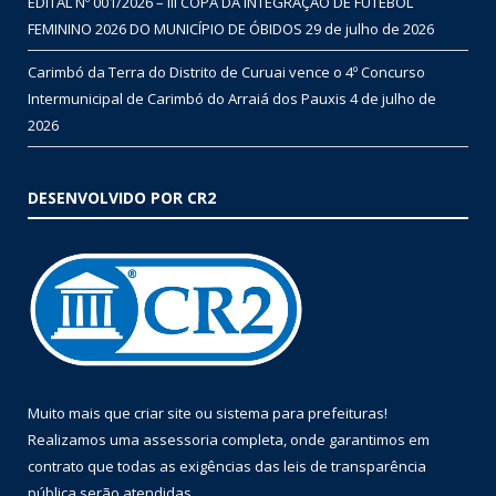
EDITAL Nº 001/2026 – III COPA DA INTEGRAÇÃO DE FUTEBOL
FEMININO 2026 DO MUNICÍPIO DE ÓBIDOS
29 de julho de 2026
Carimbó da Terra do Distrito de Curuai vence o 4º Concurso
Intermunicipal de Carimbó do Arraiá dos Pauxis
4 de julho de
2026
DESENVOLVIDO POR CR2
Muito mais que
criar site
ou
sistema para prefeituras
!
Realizamos uma
assessoria
completa, onde garantimos em
contrato que todas as exigências das
leis de transparência
pública
serão atendidas.