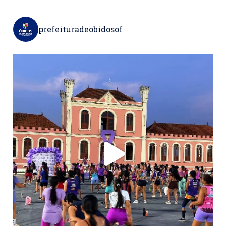
prefeituradeobidosof