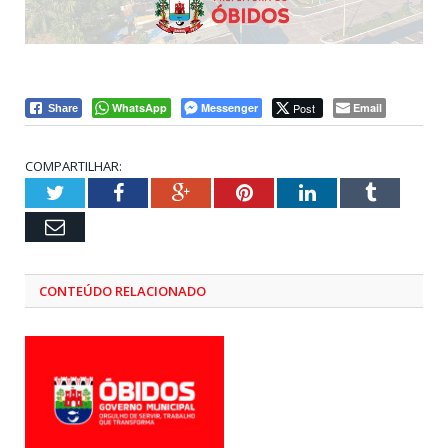
WhatsApp
Messenger
Post
Email
Share
COMPARTILHAR:
Twitter
Facebook
Google+
Pinterest
LinkedIn
Tumblr
Email
CONTEÚDO RELACIONADO