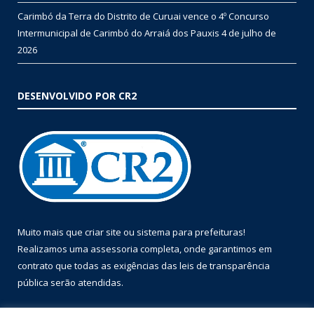
Carimbó da Terra do Distrito de Curuai vence o 4º Concurso
Intermunicipal de Carimbó do Arraiá dos Pauxis
4 de julho de
2026
DESENVOLVIDO POR CR2
Muito mais que
criar site
ou
sistema para prefeituras
!
Realizamos uma
assessoria
completa, onde garantimos em
contrato que todas as exigências das
leis de transparência
pública
serão atendidas.
Conheça o
PNTP
e o
Radar da Transparência Pública