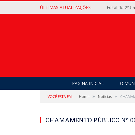
ÚLTIMAS ATUALIZAÇÕES:
Edital do 2º 
PÁGINA INICIAL
O MUNI
»
»
VOCÊ ESTÁ EM:
Home
Notícias
CHAMAM
CHAMAMENTO PÚBLICO Nº 0