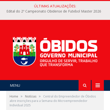
ÚLTIMAS ATUALIZAÇÕES:
Edital do 2º Campeonato Obidense de Futebol Master 2026
MENU
»
»
Home
Notícias
Central do Empreendedor de Óbidos
abre inscrições para a Semana do Microempreendedor
Individual 2025