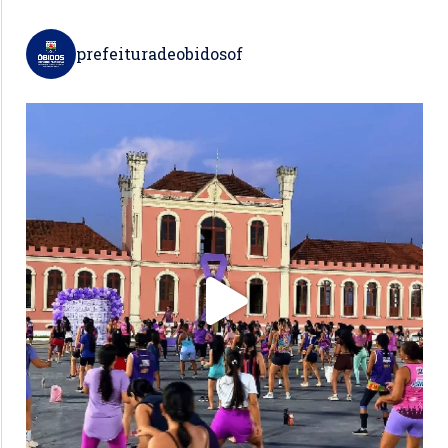
prefeituradeobidosof