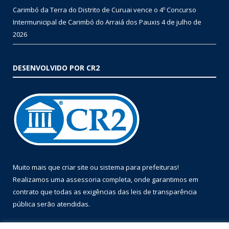
Carimbó da Terra do Distrito de Curuai vence o 4º Concurso
Intermunicipal de Carimbó do Arraiá dos Pauxis
4 de julho de
2026
DESENVOLVIDO POR CR2
Muito mais que
criar site
ou
sistema para prefeituras
!
Realizamos uma
assessoria
completa, onde garantimos em
contrato que todas as exigências das
leis de transparência
pública
serão atendidas.
Conheça o
PNTP
e o
Radar da Transparência Pública