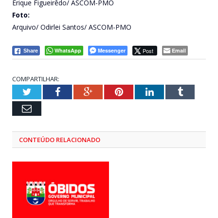
Érique Figueirêdo/ ASCOM-PMO
Foto:
Arquivo/ Odirlei Santos/ ASCOM-PMO
WhatsApp
Messenger
Post
Email
Share
COMPARTILHAR:
Twitter
Facebook
Google+
Pinterest
LinkedIn
Tumblr
Email
CONTEÚDO RELACIONADO