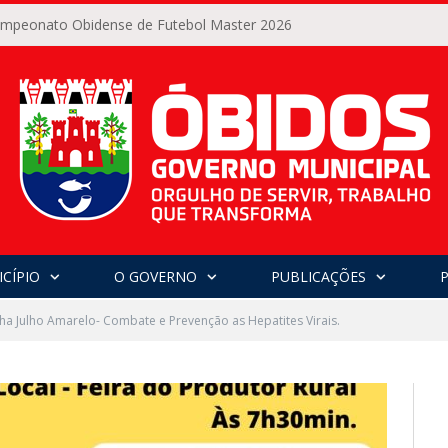
Campeonato Obidense de Futebol Master 2026
CÍPIO
O GOVERNO
PUBLICAÇÕES
 Julho Amarelo- Combate e Prevenção as Hepatites Virais.