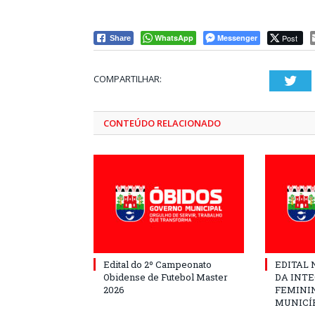
WhatsApp
Messenger
Post
Share
COMPARTILHAR:
Twi
CONTEÚDO RELACIONADO
Edital do 2º Campeonato
EDITAL N
Obidense de Futebol Master
DA INT
2026
FEMININ
MUNICÍP