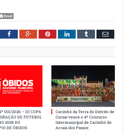
Email
tter
Facebook
Google+
Pinterest
LinkedIn
Tumblr
Email
º 001/2026 – III COPA
Carimbó da Terra do Distrito de
EGRAÇÃO DE FUTEBOL
Curuai vence o 4º Concurso
O 2026 DO
Intermunicipal de Carimbó do
IO DE ÓBIDOS
Arraiá dos Pauxis