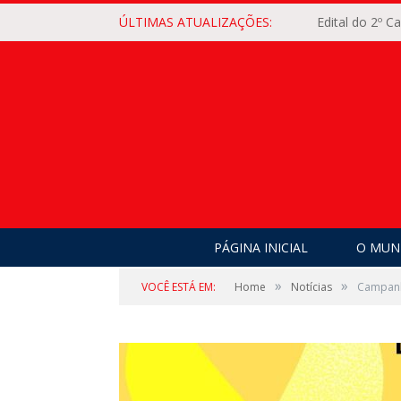
ÚLTIMAS ATUALIZAÇÕES:
Edital do 2º 
PÁGINA INICIAL
O MUNI
»
»
VOCÊ ESTÁ EM:
Home
Notícias
Campanha