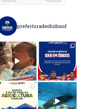
prefeituradeobidosof