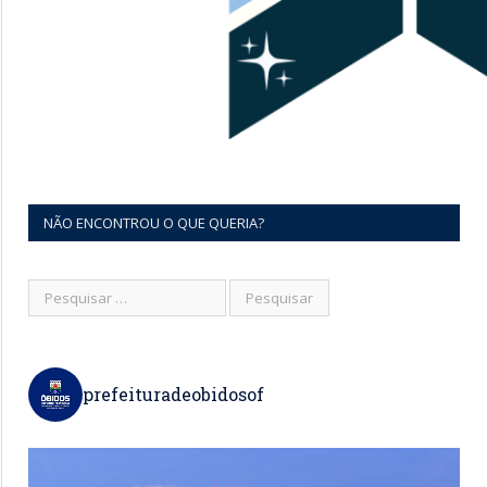
NÃO ENCONTROU O QUE QUERIA?
prefeituradeobidosof