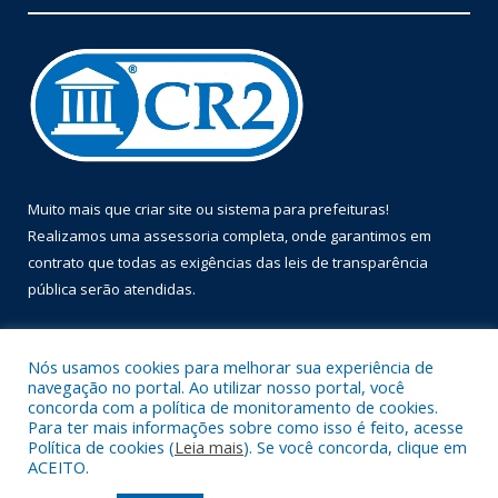
Muito mais que
criar site
ou
sistema para prefeituras
!
Realizamos uma
assessoria
completa, onde garantimos em
contrato que todas as exigências das
leis de transparência
pública
serão atendidas.
Conheça o
PNTP
e o
Radar da Transparência Pública
Nós usamos cookies para melhorar sua experiência de
navegação no portal. Ao utilizar nosso portal, você
concorda com a política de monitoramento de cookies.
Para ter mais informações sobre como isso é feito, acesse
Política de cookies (
Leia mais
). Se você concorda, clique em
Todos os direitos reservados a Prefeitura Municipal de Óbidos.
ACEITO.