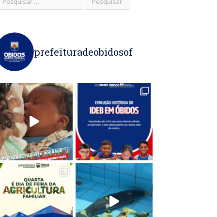
prefeituradeobidosof