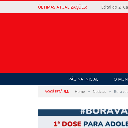
ÚLTIMAS ATUALIZAÇÕES:
Edital do 2º 
PÁGINA INICIAL
O MUNI
»
»
VOCÊ ESTÁ EM:
Home
Notícias
Bora va