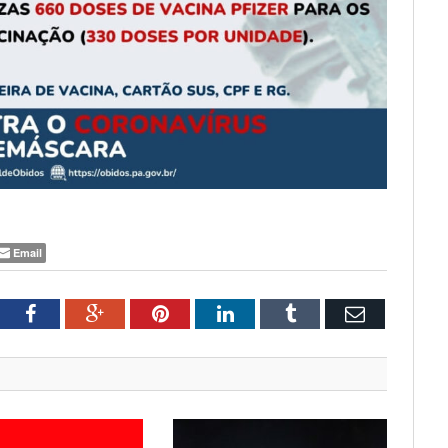
Email
tter
Facebook
Google+
Pinterest
LinkedIn
Tumblr
Email