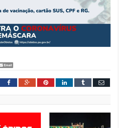
Email
tter
Facebook
Google+
Pinterest
LinkedIn
Tumblr
Email