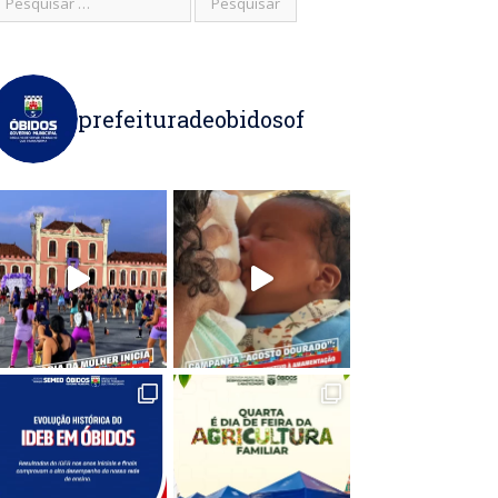
prefeituradeobidosof