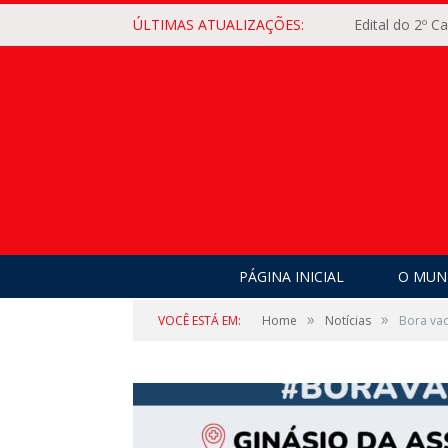
ÚLTIMAS ATUALIZAÇÕES:
Edital do 2º 
PÁGINA INICIAL
O MUNI
»
»
VOCÊ ESTÁ EM:
Home
Notícias
Bora va