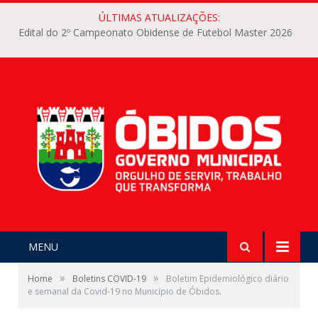
ÚLTIMAS ATUALIZAÇÕES:
Edital do 2º Campeonato Obidense de Futebol Master 2026
MENU
»
»
Home
Boletins COVID-19
Boletim Epidemiológico diário
e semanal da Covid-19 no Município de Óbidos.