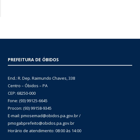
PREFEITURA DE ÓBIDOS
End.: R. Dep. Raimundo Chaves, 338
Centro – Óbidos – PA
CEP: 68250-000
Fone: (93) 99125-6645
Procon: (93) 99158-9345
E-mail: pmosemad@obidos.pa.gov.br /
pmogabprefeito@obidos.pa.gov.br
Horário de atendimento: 08:00 às 14:00