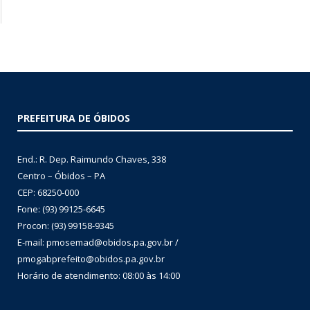
PREFEITURA DE ÓBIDOS
End.: R. Dep. Raimundo Chaves, 338
Centro – Óbidos – PA
CEP: 68250-000
Fone: (93) 99125-6645
Procon: (93) 99158-9345
E-mail: pmosemad@obidos.pa.gov.br /
pmogabprefeito@obidos.pa.gov.br
Horário de atendimento: 08:00 às 14:00