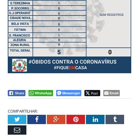
WhatsApp
Messenger
Post
Email
Share
COMPARTILHAR:
Twitter
Facebook
Google+
Pinterest
LinkedIn
Tumblr
Email