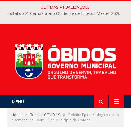
ÚLTIMAS ATUALIZAÇÕES:
Edital do 2º Campeonato Obidense de Futebol Master 2026
MENU
»
»
Home
Boletins COVID-19
Boletim Epidemiológico diário
e semanal da Covid-19 no Município de Óbidos.