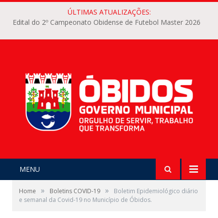
ÚLTIMAS ATUALIZAÇÕES:
Edital do 2º Campeonato Obidense de Futebol Master 2026
MENU
»
»
Home
Boletins COVID-19
Boletim Epidemiológico diário
e semanal da Covid-19 no Município de Óbidos.