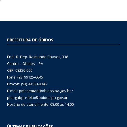
PREFEITURA DE ÓBIDOS
End.: R. Dep. Raimundo Chaves, 338
Centro – Óbidos – PA
CEP: 68250-000
Fone: (93) 99125-6645
Procon: (93) 99158-9345
E-mail: pmosemad@obidos.pa.gov.br /
pmogabprefeito@obidos.pa.gov.br
Horário de atendimento: 08:00 às 14:00
ÚLTIMAS PUBLICAÇÕES