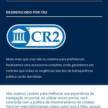
DESENVOLVIDO POR CR2
Muito mais que
criar site
ou
sistema para prefeituras
!
Realizamos uma
assessoria
completa, onde garantimos em
contrato que todas as exigências das
leis de transparência
pública
serão atendidas.
Conheça o
PNTP
e o
Radar da Transparência Pública
Nós usamos cookies para melhorar sua experiência de
navegação no portal. Ao utilizar nosso portal, você
concorda com a política de monitoramento de cookies.
Para ter mais informações sobre como isso é feito, acesse