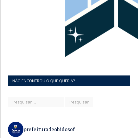
NÃO ENCONTROU O QUE QUERIA?
prefeituradeobidosof