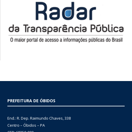
PREFEITURA DE ÓBIDOS
End.: R. Dep. Raimundo Chaves, 338
Centro – Óbidos – PA