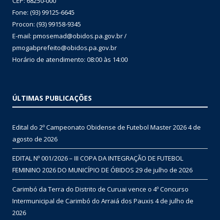
CEP: 68250-000
Fone: (93) 99125-6645
Procon: (93) 99158-9345
E-mail: pmosemad@obidos.pa.gov.br /
pmogabprefeito@obidos.pa.gov.br
Horário de atendimento: 08:00 às 14:00
ÚLTIMAS PUBLICAÇÕES
Edital do 2º Campeonato Obidense de Futebol Master 2026
4 de
agosto de 2026
EDITAL Nº 001/2026 – III COPA DA INTEGRAÇÃO DE FUTEBOL
FEMININO 2026 DO MUNICÍPIO DE ÓBIDOS
29 de julho de 2026
Carimbó da Terra do Distrito de Curuai vence o 4º Concurso
Intermunicipal de Carimbó do Arraiá dos Pauxis
4 de julho de
2026