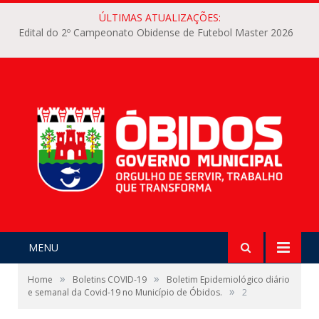
ÚLTIMAS ATUALIZAÇÕES:
Edital do 2º Campeonato Obidense de Futebol Master 2026
MENU
»
»
Home
Boletins COVID-19
Boletim Epidemiológico diário
»
e semanal da Covid-19 no Município de Óbidos.
2