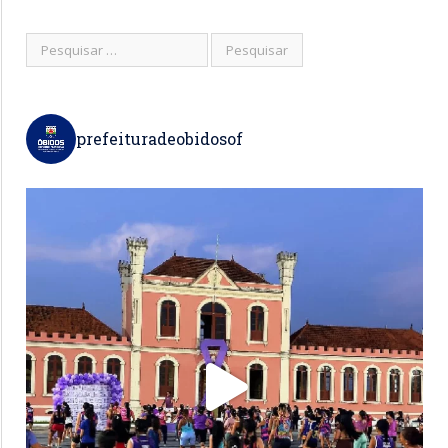
prefeituradeobidosof