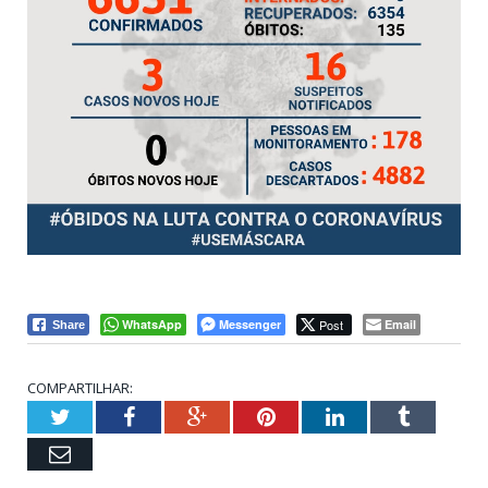
WhatsApp
Messenger
Post
Email
Share
COMPARTILHAR:
Twitter
Facebook
Google+
Pinterest
LinkedIn
Tumblr
Email