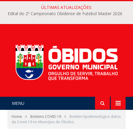
ÚLTIMAS ATUALIZAÇÕES:
Edital do 2º Campeonato Obidense de Futebol Master 2026
MENU
»
»
Home
Boletins COVID-19
Boletim Epidemiológico diário
da Covid-19 no Município de Óbidos.