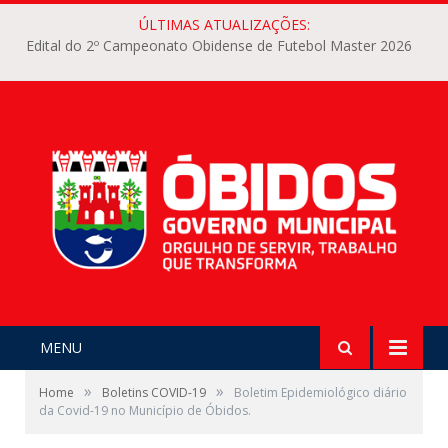
ÚLTIMAS ATUALIZAÇÕES:
Edital do 2º Campeonato Obidense de Futebol Master 2026
MENU
»
»
Home
Boletins COVID-19
Boletim Epidemiológico diário
da Covid-19 no Município de Óbidos.