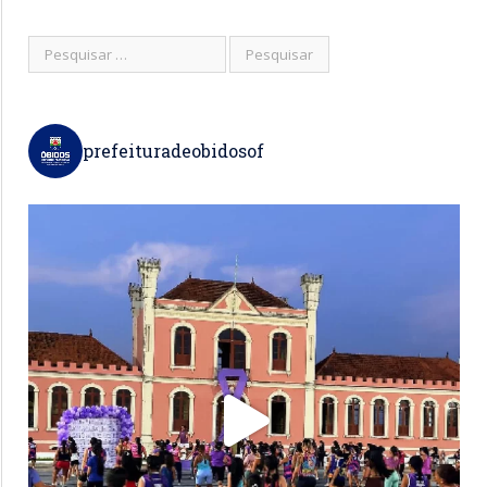
prefeituradeobidosof