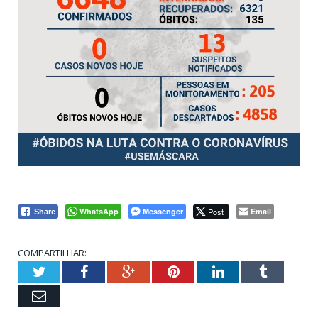
WhatsApp
Messenger
Post
Email
Share
COMPARTILHAR:
Twitter
Facebook
Google+
Pinterest
LinkedIn
Tumblr
Email