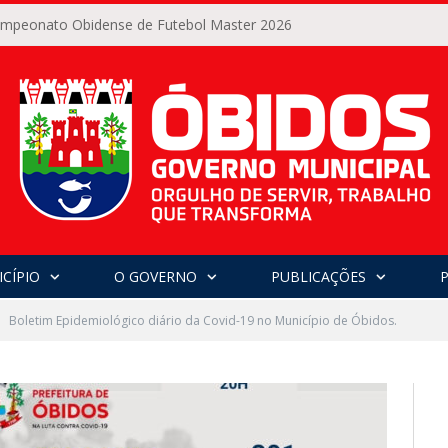
Campeonato Obidense de Futebol Master 2026
CÍPIO
O GOVERNO
PUBLICAÇÕES
Boletim Epidemiológico diário da Covid-19 no Município de Óbidos.