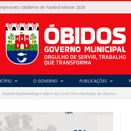
Campeonato Obidense de Futebol Master 2026
CÍPIO
O GOVERNO
PUBLICAÇÕES
Boletim Epidemiológico diário da Covid-19 no Município de Óbidos.