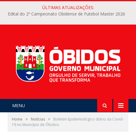
ÚLTIMAS ATUALIZAÇÕES:
Edital do 2º Campeonato Obidense de Futebol Master 2026
MENU
»
»
Home
Notícias
Boletim Epidemiológico diário da Covid-
19 no Município de Óbidos.