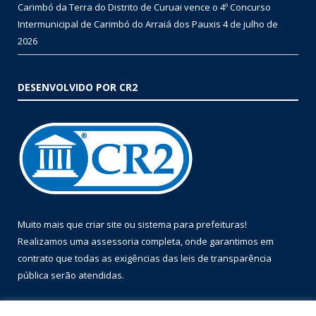
Carimbó da Terra do Distrito de Curuai vence o 4º Concurso
Intermunicipal de Carimbó do Arraiá dos Pauxis
4 de julho de
2026
DESENVOLVIDO POR CR2
Muito mais que
criar site
ou
sistema para prefeituras
!
Realizamos uma
assessoria
completa, onde garantimos em
contrato que todas as exigências das
leis de transparência
pública
serão atendidas.
Conheça o
PNTP
e o
Radar da Transparência Pública