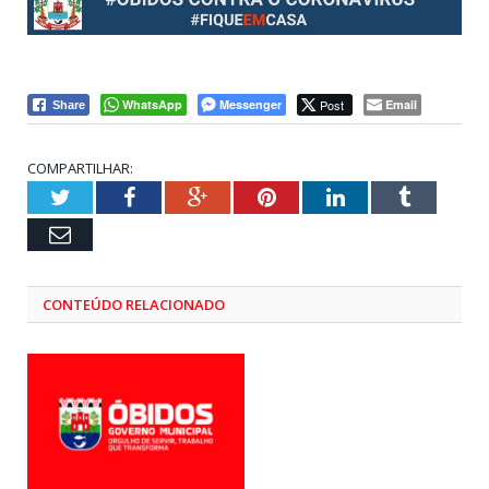
WhatsApp
Messenger
Post
Email
Share
COMPARTILHAR:
Twitter
Facebook
Google+
Pinterest
LinkedIn
Tumblr
Email
CONTEÚDO RELACIONADO