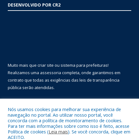
DESENVOLVIDO POR CR2
Muito mais que
criar site
ou
sistema para prefeituras
!
Realizamos uma
assessoria
completa, onde garantimos em
contrato que todas as exigências das
leis de transparência
pública
serão atendidas.
Conheça o
PNTP
e o
Radar da Transparência Pública
Nós usamos cookies para melhorar sua experiência de
navegação no portal. Ao utilizar nosso portal, você
concorda com a política de monitoramento de cookies.
Para ter mais informações sobre como isso é feito, acesse
Política de cookies (
Leia mais
). Se você concorda, clique em
Todos os direitos reservados a Prefeitura Municipal de Óbidos.
ACEITO.