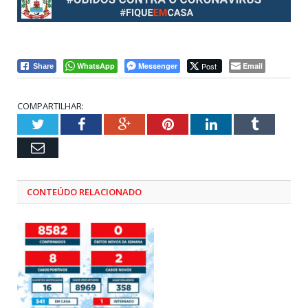
WhatsApp
Messenger
Post
Email
Share
COMPARTILHAR:
Twitter
Facebook
Google+
Pinterest
LinkedIn
Tumblr
Email
CONTEÚDO RELACIONADO