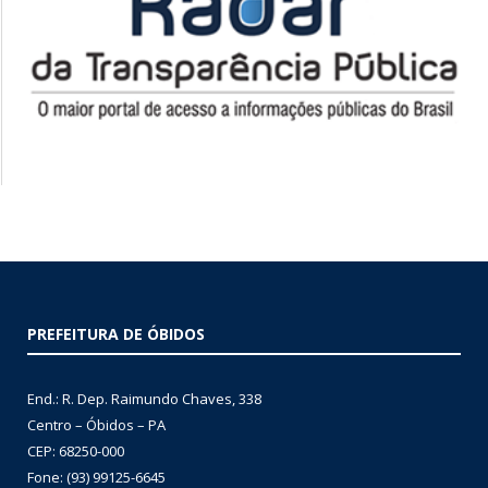
PREFEITURA DE ÓBIDOS
End.: R. Dep. Raimundo Chaves, 338
Centro – Óbidos – PA
CEP: 68250-000
Fone: (93) 99125-6645