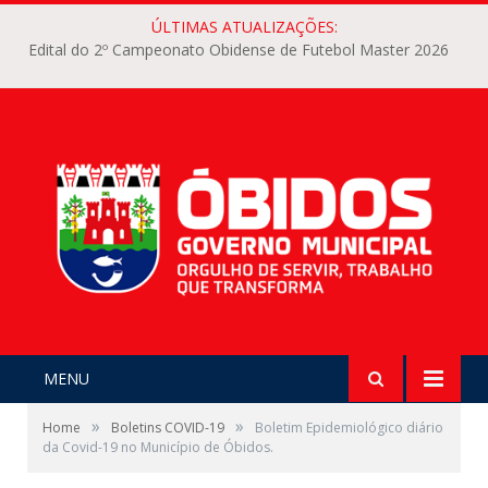
ÚLTIMAS ATUALIZAÇÕES:
Edital do 2º Campeonato Obidense de Futebol Master 2026
MENU
»
»
Home
Boletins COVID-19
Boletim Epidemiológico diário
da Covid-19 no Município de Óbidos.