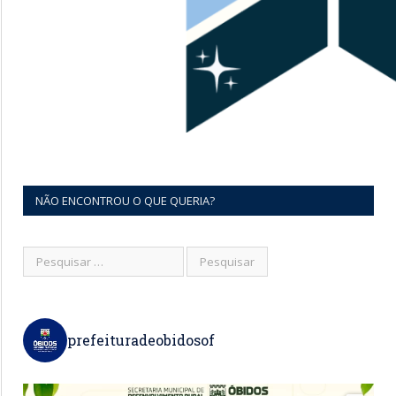
NÃO ENCONTROU O QUE QUERIA?
prefeituradeobidosof