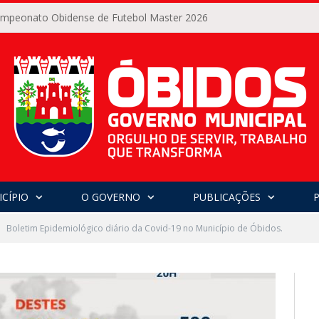
Campeonato Obidense de Futebol Master 2026
CÍPIO
O GOVERNO
PUBLICAÇÕES
Boletim Epidemiológico diário da Covid-19 no Município de Óbidos.