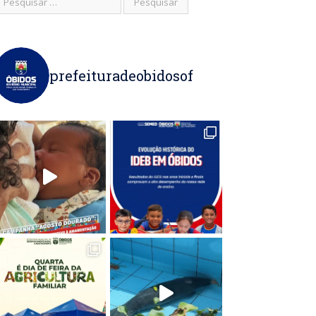
prefeituradeobidosof