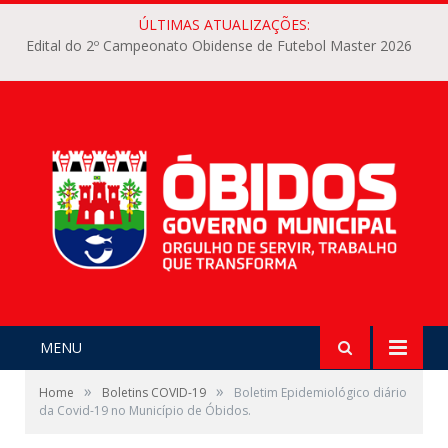
ÚLTIMAS ATUALIZAÇÕES:
Edital do 2º Campeonato Obidense de Futebol Master 2026
MENU
»
»
Home
Boletins COVID-19
Boletim Epidemiológico diário
da Covid-19 no Município de Óbidos.