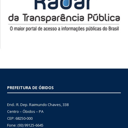
PREFEITURA DE ÓBIDOS
End.: R. Dep. Raimundo Chaves, 338
Centro – Óbidos – PA
CEP: 68250-000
Fone: (93) 99125-6645