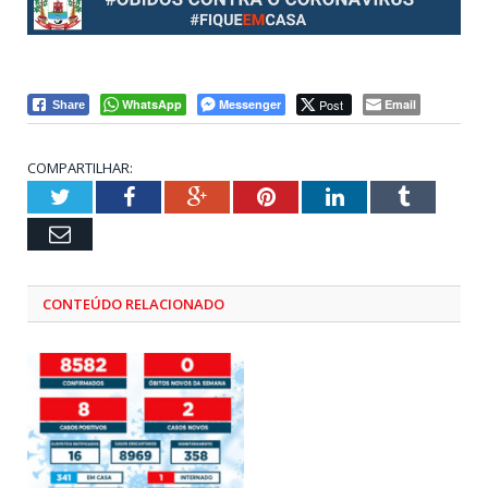
WhatsApp
Messenger
Post
Email
Share
COMPARTILHAR:
Twitter
Facebook
Google+
Pinterest
LinkedIn
Tumblr
Email
CONTEÚDO RELACIONADO