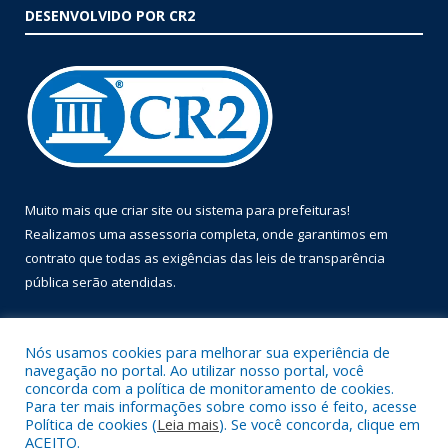
DESENVOLVIDO POR CR2
Muito mais que
criar site
ou
sistema para prefeituras
!
Realizamos uma
assessoria
completa, onde garantimos em
contrato que todas as exigências das
leis de transparência
pública
serão atendidas.
Conheça o
PNTP
e o
Radar da Transparência Pública
Nós usamos cookies para melhorar sua experiência de
navegação no portal. Ao utilizar nosso portal, você
concorda com a política de monitoramento de cookies.
Para ter mais informações sobre como isso é feito, acesse
Política de cookies (
Leia mais
). Se você concorda, clique em
Todos os direitos reservados a Prefeitura Municipal de Óbidos.
ACEITO.