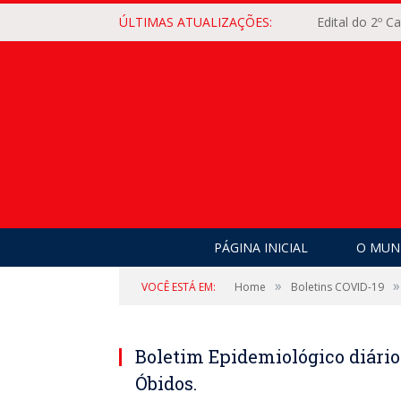
ÚLTIMAS ATUALIZAÇÕES:
Edital do 2º 
PÁGINA INICIAL
O MUNI
»
»
VOCÊ ESTÁ EM:
Home
Boletins COVID-19
Boletim Epidemiológico diário
Óbidos.