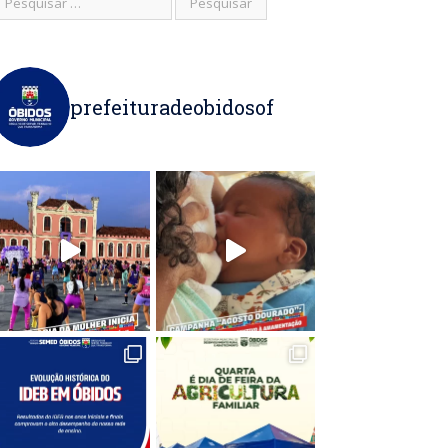
prefeituradeobidosof