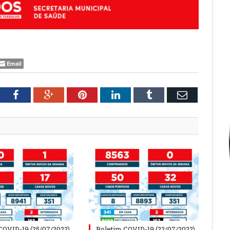
Email
tter
Facebook
Google+
Pinterest
LinkedIn
Tumblr
Email
COVID-19 (25/07/2022)
Boletim COVID-19 (22/07/2022)