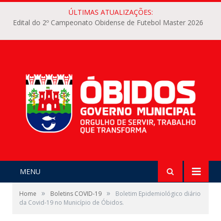
ÚLTIMAS ATUALIZAÇÕES:
Edital do 2º Campeonato Obidense de Futebol Master 2026
MENU
»
»
Home
Boletins COVID-19
Boletim Epidemiológico diário
da Covid-19 no Município de Óbidos.