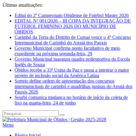
Últimas atualizações:
Edital do 2º Campeonato Obidense de Futebol Master 2026
EDITAL Nº 001/2026 – III COPA DA INTEGRAÇÃO DE
FUTEBOL FEMININO 2026 DO MUNICÍPIO DE
ÓBIDOS
Carimbó da Terra do Distrito de Curuai vence o 4º Concurso
Intermunicipal de Carimbó do Arraiá dos Pauxis
Governo Municipal confirma ponto facultativo de meio
expediente na próxima segunda-feira, 29
Governo Municipal inaugura quadra poliesportiva da Escola
Inglês de Souza
Óbidos recebe a 33ª Usina da Paz e passa a integrar o maior
projeto de inclusão social da América Latina
Sorteio define ordem de apresentação dos concursos
intermunicipais de carimbó e quadrilhas juninas do Arraiá dos
Pauxis 2026
Seurbi comunica mudança no horário de início da coleta de
lixo na quarta-feira, 24 de junho
Menu
Página Inicial