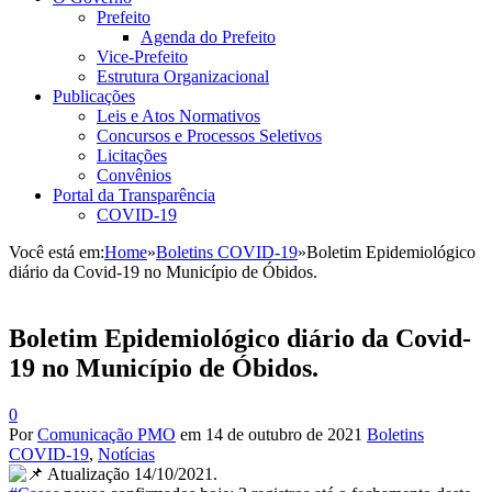
Prefeito
Agenda do Prefeito
Vice-Prefeito
Estrutura Organizacional
Publicações
Leis e Atos Normativos
Concursos e Processos Seletivos
Licitações
Convênios
Portal da Transparência
COVID-19
Você está em:
Home
»
Boletins COVID-19
»
Boletim Epidemiológico
diário da Covid-19 no Município de Óbidos.
Boletim Epidemiológico diário da Covid-
19 no Município de Óbidos.
0
Por
Comunicação PMO
em
14 de outubro de 2021
Boletins
COVID-19
,
Notícias
Atualização 14/10/2021.