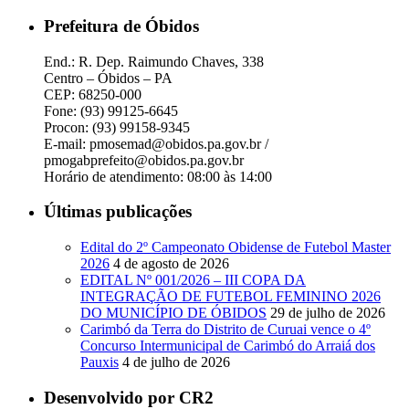
Prefeitura de Óbidos
End.: R. Dep. Raimundo Chaves, 338
Centro – Óbidos – PA
CEP: 68250-000
Fone: (93) 99125-6645
Procon: (93) 99158-9345
E-mail: pmosemad@obidos.pa.gov.br /
pmogabprefeito@obidos.pa.gov.br
Horário de atendimento: 08:00 às 14:00
Últimas publicações
Edital do 2º Campeonato Obidense de Futebol Master
2026
4 de agosto de 2026
EDITAL Nº 001/2026 – III COPA DA
INTEGRAÇÃO DE FUTEBOL FEMININO 2026
DO MUNICÍPIO DE ÓBIDOS
29 de julho de 2026
Carimbó da Terra do Distrito de Curuai vence o 4º
Concurso Intermunicipal de Carimbó do Arraiá dos
Pauxis
4 de julho de 2026
Desenvolvido por CR2