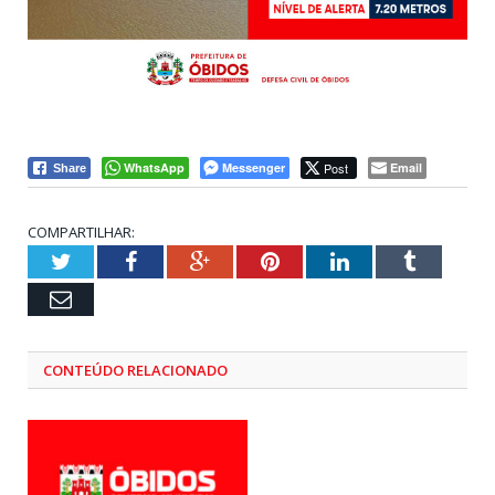
WhatsApp
Messenger
Post
Email
Share
COMPARTILHAR:
Twitter
Facebook
Google+
Pinterest
LinkedIn
Tumblr
Email
CONTEÚDO RELACIONADO