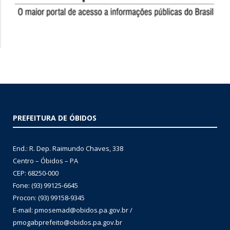
PREFEITURA DE ÓBIDOS
End.: R. Dep. Raimundo Chaves, 338
Centro – Óbidos – PA
CEP: 68250-000
Fone: (93) 99125-6645
Procon: (93) 99158-9345
E-mail: pmosemad@obidos.pa.gov.br /
pmogabprefeito@obidos.pa.gov.br