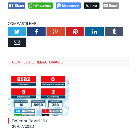
WhatsApp
Messenger
Post
Email
Share
COMPARTILHAR:
Twitter
Facebook
Google+
Pinterest
LinkedIn
Tumblr
Email
CONTEÚDO RELACIONADO
Boletim Covid-19 (
29/07/2021)