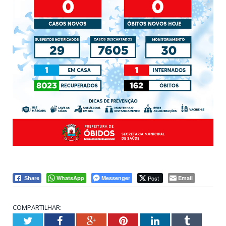
WhatsApp
Messenger
Post
Email
Share
COMPARTILHAR:
Twitter
Facebook
Google+
Pinterest
LinkedIn
Tumblr