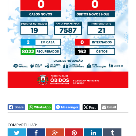
WhatsApp
Messenger
Post
Email
Share
COMPARTILHAR:
Twitter
Facebook
Google+
Pinterest
LinkedIn
Tumblr