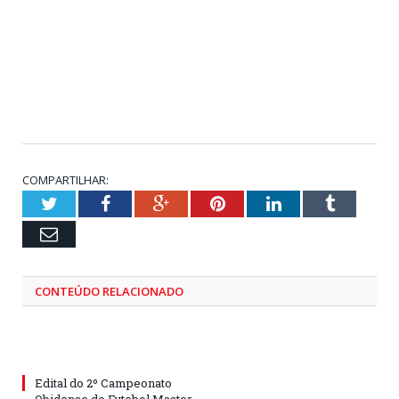
COMPARTILHAR:
Twitter
Facebook
Google+
Pinterest
LinkedIn
Tumblr
Email
CONTEÚDO RELACIONADO
Edital do 2º Campeonato
Obidense de Futebol Master