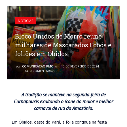
NOTÍCIAS
Bloco Unidos do Morro reúne
milhares de Mascarados Fobós e
foliões em Óbidos
por
COMUNICAÇÃO PMO
em
13 DE FEVEREIRO DE 2024
0 COMENTÁRIOS
A tradição se manteve na segunda-feira de
Carnapauxis exaltando o ícone do maior e melhor
carnaval de rua da Amazônia.
Em Óbidos, oeste do Pará, a folia continua na festa