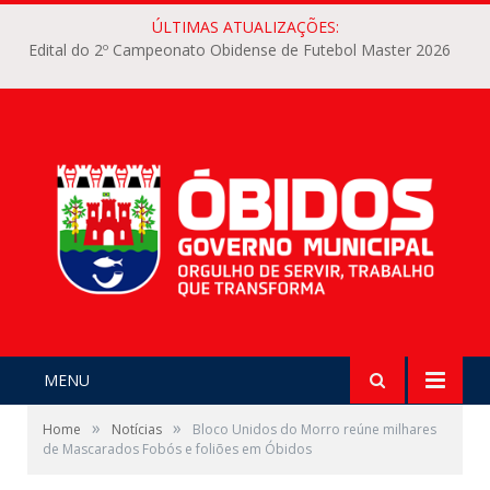
ÚLTIMAS ATUALIZAÇÕES:
Edital do 2º Campeonato Obidense de Futebol Master 2026
MENU
»
»
Home
Notícias
Bloco Unidos do Morro reúne milhares
de Mascarados Fobós e foliões em Óbidos