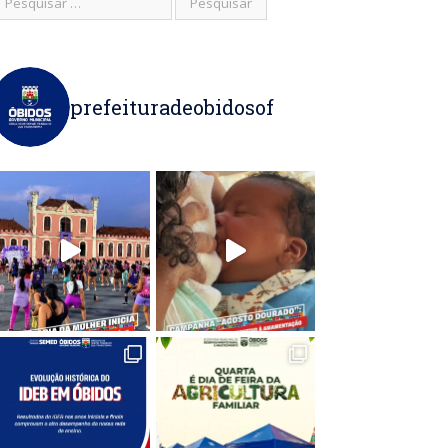
prefeituradeobidosof