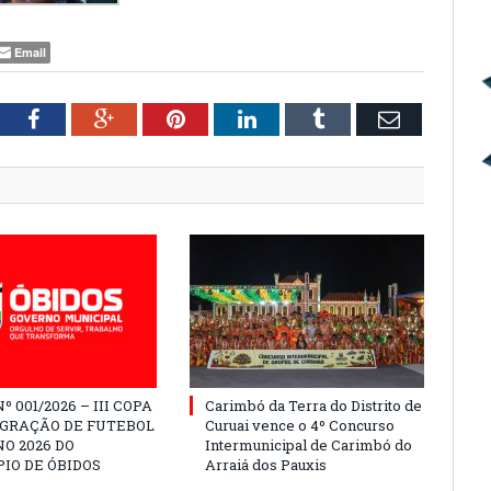
Email
tter
Facebook
Google+
Pinterest
LinkedIn
Tumblr
Email
º 001/2026 – III COPA
Carimbó da Terra do Distrito de
EGRAÇÃO DE FUTEBOL
Curuai vence o 4º Concurso
O 2026 DO
Intermunicipal de Carimbó do
IO DE ÓBIDOS
Arraiá dos Pauxis