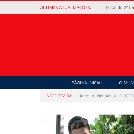
ÚLTIMAS ATUALIZAÇÕES:
Edital do 2º 
PÁGINA INICIAL
O MUNI
»
»
VOCÊ ESTÁ EM:
Home
Notícias
BLITZ E