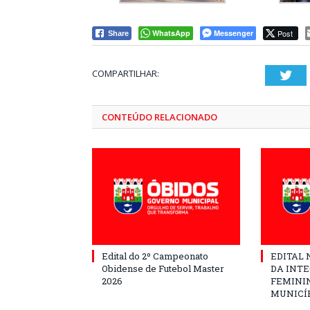
WhatsApp
Messenger
Post
Share
COMPARTILHAR:
Twi
CONTEÚDO RELACIONADO
Edital do 2º Campeonato
EDITAL N
Obidense de Futebol Master
DA INT
2026
FEMININ
MUNICÍP