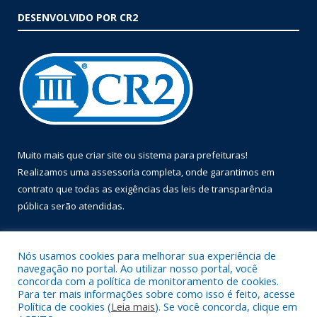
DESENVOLVIDO POR CR2
Muito mais que
criar site
ou
sistema para prefeituras
!
Realizamos uma
assessoria
completa, onde garantimos em
contrato que todas as exigências das
leis de transparência
pública
serão atendidas.
Conheça o
PNTP
e o
Radar da Transparência Pública
Nós usamos cookies para melhorar sua experiência de
navegação no portal. Ao utilizar nosso portal, você
concorda com a política de monitoramento de cookies.
Para ter mais informações sobre como isso é feito, acesse
Política de cookies (
Leia mais
). Se você concorda, clique em
Todos os direitos reservados a Prefeitura Municipal de Óbidos.