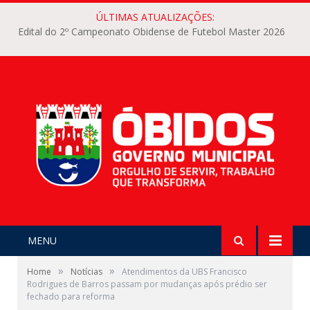
ÚLTIMAS ATUALIZAÇÕES:
Edital do 2º Campeonato Obidense de Futebol Master 2026
MENU
»
»
Home
Notícias
Atendimentos da UBS Francisco
Rodrigues de Barros passam por mudanças após prédio ser
fechado para reforma