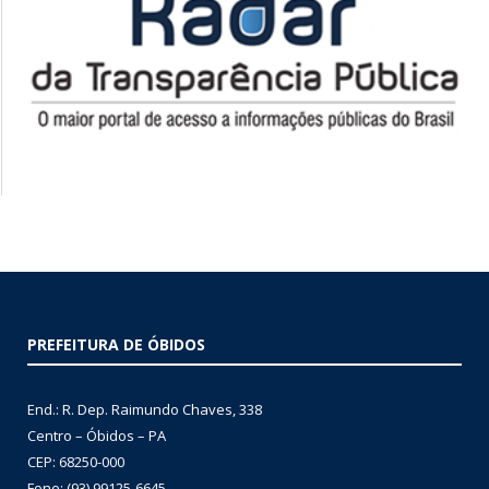
PREFEITURA DE ÓBIDOS
End.: R. Dep. Raimundo Chaves, 338
Centro – Óbidos – PA
CEP: 68250-000
Fone: (93) 99125-6645