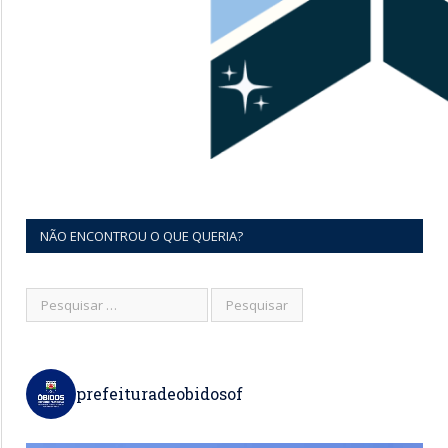
NÃO ENCONTROU O QUE QUERIA?
prefeituradeobidosof