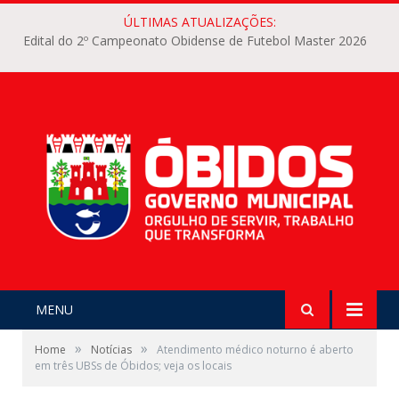
ÚLTIMAS ATUALIZAÇÕES:
Edital do 2º Campeonato Obidense de Futebol Master 2026
MENU
»
»
Home
Notícias
Atendimento médico noturno é aberto
em três UBSs de Óbidos; veja os locais