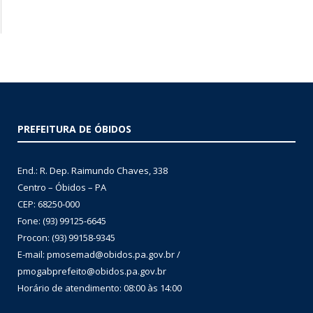
PREFEITURA DE ÓBIDOS
End.: R. Dep. Raimundo Chaves, 338
Centro – Óbidos – PA
CEP: 68250-000
Fone: (93) 99125-6645
Procon: (93) 99158-9345
E-mail: pmosemad@obidos.pa.gov.br /
pmogabprefeito@obidos.pa.gov.br
Horário de atendimento: 08:00 às 14:00