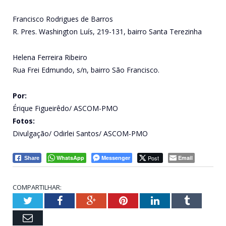
Francisco Rodrigues de Barros
R. Pres. Washington Luís, 219-131, bairro Santa Terezinha
Helena Ferreira Ribeiro
Rua Frei Edmundo, s/n, bairro São Francisco.
Por:
Érique Figueirêdo/ ASCOM-PMO
Fotos:
Divulgação/ Odirlei Santos/ ASCOM-PMO
WhatsApp
Messenger
Post
Email
Share
COMPARTILHAR:
Twitter
Facebook
Google+
Pinterest
LinkedIn
Tumblr
Email