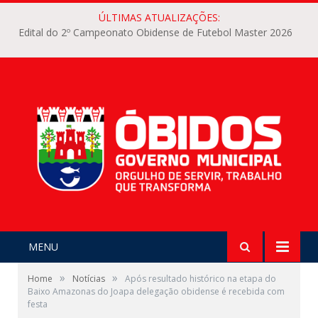
ÚLTIMAS ATUALIZAÇÕES:
Edital do 2º Campeonato Obidense de Futebol Master 2026
MENU
»
»
Home
Notícias
Após resultado histórico na etapa do
Baixo Amazonas do Joapa delegação obidense é recebida com
festa