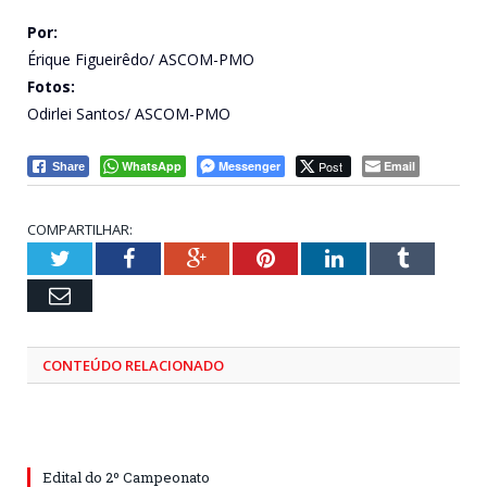
Por:
Érique Figueirêdo/ ASCOM-PMO
Fotos:
Odirlei Santos/ ASCOM-PMO
WhatsApp
Messenger
Post
Email
Share
COMPARTILHAR:
Twitter
Facebook
Google+
Pinterest
LinkedIn
Tumblr
Email
CONTEÚDO RELACIONADO
Edital do 2º Campeonato