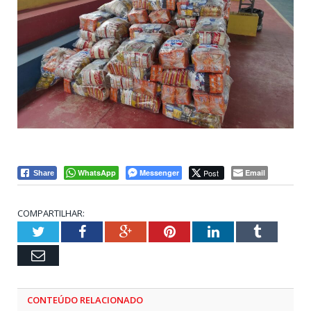
WhatsApp
Messenger
Post
Email
Share
COMPARTILHAR:
Twitter
Facebook
Google+
Pinterest
LinkedIn
Tumblr
Email
CONTEÚDO RELACIONADO